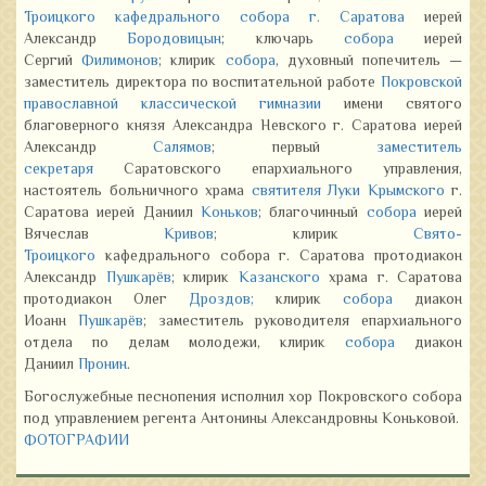
Троицкого кафедрального собора г. Саратова
иерей
Александр
Бородовицын
; ключарь
собора
иерей
Сергий
Филимонов
; клирик
собора
, духовный попечитель —
заместитель директора по воспитательной работе
Покровской
православной классической гимназии
имени святого
благоверного князя Александра Невского г. Саратова иерей
Александр
Салямов
; первый
заместитель
секретаря
Саратовского епархиального управления,
настоятель больничного храма
святителя Луки Крымского
г.
Саратова иерей Даниил
Коньков
; благочинный
собора
иерей
Вячеслав
Кривов
; клирик
Свято-
Троицкого
кафедрального собора г. Саратова протодиакон
Александр
Пушкарёв
; клирик
Казанского
храма г. Саратова
протодиакон Олег
Дроздов;
клирик
собора
диакон
Иоанн
Пушкарёв
; заместитель руководителя епархиального
отдела по делам молодежи, клирик
собора
диакон
Даниил
Пронин
.
Богослужебные песнопения исполнил хор Покровского собора
под управлением регента Антонины Александровны Коньковой.
ФОТОГРАФИИ