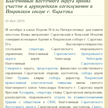
Благочинный Восточного округа принял
участие в архиерейском богослужении в
Покровском соборе г. Саратова
19-Окт-2025
18 октября, в канун Недели 19-й по Пятидесятнице, дня памяти
апостола Фомы, митрополит Саратовский и Вольский Игнатий
совершил всенощное бдение в Покровском соборе г. Саратова.
Его Высокопреосвященству
сослужили
секретарь
Саратовского епархиального
управления, благочинный
Саратовского Центрального
округа
иерей Александр
Чеботарёв
;
благочинный
Саратовского
Северного
округа,
председатель
финансово-хозяйственного
управления Саратовской епархии, настоятель
собора
иерей
Олег
Грушин
; клирик
собора
, директор
Покровской
православной классической гимназии
имени святого
благоверного князя Александра Невского г. Саратова иерей
Ярослав
Коздринь
;
секретарь
главы Саратовской митрополии,
руководитель епархиального
отдела по взаимоотношениям
Церкви с обществом и СМИ
, благочинный
Саратовского
Восточного округа
Саратовской епархии, настоятель
Свято-