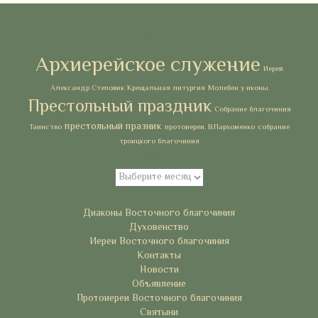
Метки
Архиерейское служение
Иерей
Александр Степовик
Крещальная литургия
Молебен у иконы
Престольный праздник
Собрание благочиния
престольный празник
Таинство
протоиереи. В.Пархоменко
собрание
троицкого благочиния
Архивы
Архивы
Рубрики
Диаконы Восточного благочиния
Духовенство
Иереи Восточного благочиния
Контакты
Новости
Объявление
Протоиереи Восточного благочиния
Святыни