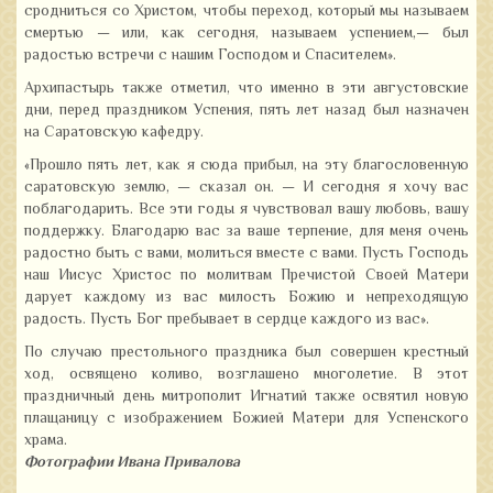
сродниться со Христом, чтобы переход, который мы называем
смертью — или, как сегодня, называем успением,— был
радостью встречи с нашим Господом и Спасителем».
Архипастырь также отметил, что именно в эти августовские
дни, перед праздником Успения, пять лет назад был назначен
на Саратовскую кафедру.
«Прошло пять лет, как я сюда прибыл, на эту благословенную
саратовскую землю, — сказал он. — И сегодня я хочу вас
поблагодарить. Все эти годы я чувствовал вашу любовь, вашу
поддержку. Благодарю вас за ваше терпение, для меня очень
радостно быть с вами, молиться вместе с вами. Пусть Господь
наш Иисус Христос по молитвам Пречистой Своей Матери
дарует каждому из вас милость Божию и непреходящую
радость. Пусть Бог пребывает в сердце каждого из вас».
По случаю престольного праздника был совершен крестный
ход, освящено коливо, возглашено многолетие. В этот
праздничный день митрополит Игнатий также освятил новую
плащаницу с изображением Божией Матери для Успенского
храма.
Фотографии Ивана Привалова