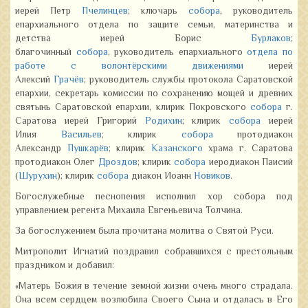
иерей Петр
Пчелинцев
; ключарь
собора
, руководитель
епархиального отдела по защите семьи, материнства и
детства иерей Борис
Бурлаков
;
благочинный
собора
, руководитель епархиального
отдела по
работе с волонтёрскими движениями
иерей
Алексий
Грачёв
; руководитель службы протокола Саратовской
епархии, секретарь комиссии по сохранению мощей и древних
святынь Саратовской епархии, клирик Покровского
собора
г.
Саратова иерей Григорий
Родихин
; клирик
собора
иерей
Илия
Васильев
;
клирик
собора
протодиакон
Александр
Пушкарёв
; клирик
Казанского
храма г. Саратова
протодиакон Олег
Дроздов
; клирик
собора
иеродиакон Паисий
(
Шурухин
);
клирик
собора
диакон Иоанн
Новиков
.
Богослужебные песнопения исполнил хор собора под
управлением регента Михаила Евгеньевича Толчина.
За богослужением была прочитана молитва о Святой Руси.
Митрополит Игнатий поздравил собравшихся с престольным
праздником и добавил:
«Матерь Божия в течение земной жизни очень много страдала.
Она всем сердцем возлюбила Своего Сына и отдалась в Его