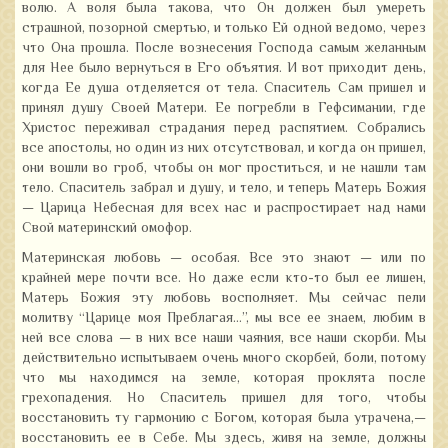
волю. А воля была такова, что Он должен был умереть
страшной, позорной смертью, и только Ей одной ведомо, через
что Она прошла. После вознесения Господа самым желанным
для Нее было вернуться в Его объятия. И вот приходит день,
когда Ее душа отделяется от тела. Спаситель Сам пришел и
принял душу Своей Матери. Ее погребли в Гефсимании, где
Христос переживал страдания перед распятием. Собрались
все апостолы, но один из них отсутствовал, и когда он пришел,
они вошли во гроб, чтобы он мог проститься, и не нашли там
тело. Спаситель забрал и душу, и тело, и теперь Матерь Божия
— Царица Небесная для всех нас и распростирает над нами
Свой материнский омофор.
Материнская любовь — особая. Все это знают — или по
крайней мере почти все. Но даже если кто-то был ее лишен,
Матерь Божия эту любовь восполняет. Мы сейчас пели
молитву “Царице моя Преблагая…”, мы все ее знаем, любим в
ней все слова — в них все наши чаяния, все наши скорби. Мы
действительно испытываем очень много скорбей, боли, потому
что мы находимся на земле, которая проклята после
грехопадения. Но Спаситель пришел для того, чтобы
восстановить ту гармонию с Богом, которая была утрачена,—
восстановить ее в Себе. Мы здесь, живя на земле, должны