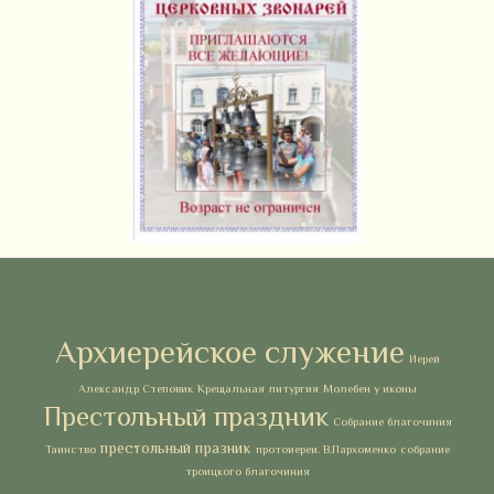
Метки
Архиерейское служение
Иерей
Александр Степовик
Крещальная литургия
Молебен у иконы
Престольный праздник
Собрание благочиния
престольный празник
Таинство
протоиереи. В.Пархоменко
собрание
троицкого благочиния
Архивы