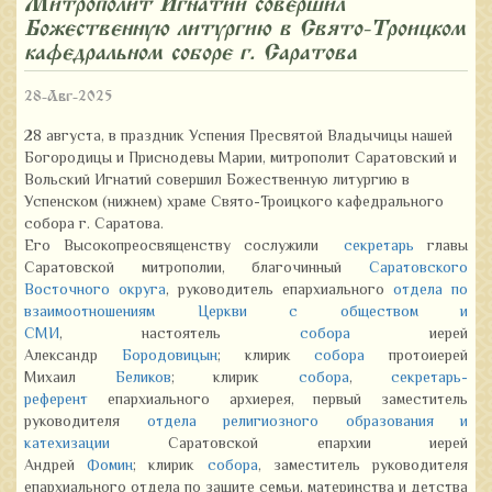
Митрополит Игнатий совершил
Божественную литургию в Свято-Троицком
кафедральном соборе г. Саратова
28-Авг-2025
28 августа, в праздник Успения Пресвятой Владычицы нашей
Богородицы и Приснодевы Марии, митрополит Саратовский и
Вольский Игнатий совершил Божественную литургию в
Успенском (нижнем) храме Свято-Троицкого кафедрального
собора г. Саратова.
Его Высокопреосвященству сослужили
секретарь
главы
Саратовской митрополии, благочинный
Саратовского
Восточного округа
, руководитель епархиального
отдела по
взаимоотношениям Церкви с обществом и
СМИ
, настоятель
собора
иерей
Александр
Бородовицын
; клирик
собора
протоиерей
Михаил
Беликов
; клирик
собора
,
секретарь-
референт
епархиального архиерея, первый заместитель
руководителя
отдела религиозного образования и
катехизации
Саратовской епархии иерей
Андрей
Фомин
; клирик
собора
, заместитель руководителя
епархиального отдела по защите семьи, материнства и детства