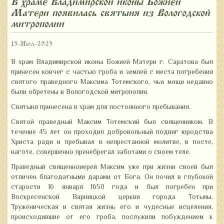
В храме Владимирской иконы Божией
Матери появилась святыня из Вологодской
митрополии
15-Июл-2025
В храм Владимирской иконы Божией Матери г. Саратова был
принесен ковчег с частью гроба и землей с места погребения
святого праведного Максима Тотемского, чьи мощи недавно
были обретены в Вологодской митрополии.
Святыня принесена в храм для постоянного пребывания.
Святой праведный Максим Тотемский был священником. В
течение 45 лет он проходил добровольный подвиг юродства
Христа ради и пребывал в непрестанной молитве, в посте,
наготе, совершенно пренебрегал заботами о своем теле.
Праведный священноиерей Максим уже при жизни своей был
отличен благодатными дарами от Бога. Он почил в глубокой
старости 16 января 1650 года и был погребен при
Воскресенской Варницкой церкви города Тотьмы.
Труженическая и святая жизнь его и чудесные исцеления,
происходившие от его гроба, послужили побуждением к