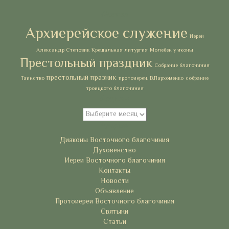
Метки
Архиерейское служение
Иерей
Александр Степовик
Крещальная литургия
Молебен у иконы
Престольный праздник
Собрание благочиния
престольный празник
Таинство
протоиереи. В.Пархоменко
собрание
троицкого благочиния
Архивы
Архивы
Рубрики
Диаконы Восточного благочиния
Духовенство
Иереи Восточного благочиния
Контакты
Новости
Объявление
Протоиереи Восточного благочиния
Святыни
Статьи