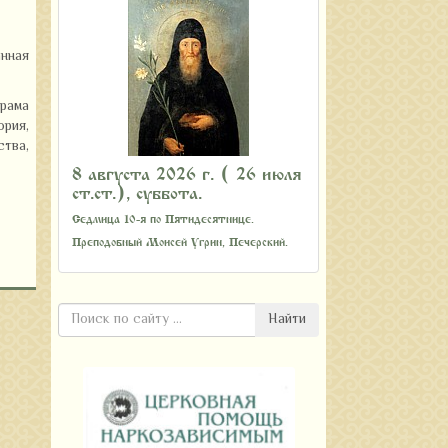
анная
храма
ория,
тва,
8 августа 2026 г. ( 26 июля
ст.ст.), суббота.
Седмица 10-я по Пятидесятнице.
Преподобный Моисей Угрин, Печерский.
Найти