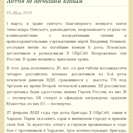
Лития по погибшим воинам
02-Мар-2025
1 марта, в храме святого благоверного великого князя
Александра Невского, руководитель епархиального отдела по
взаимодействию с вооружёнными силами и
правоохранительными учреждениями иерей Владимир Новиков,
отслужил литию по погибшим воинам 6 роты Псковских
десантников и разведчикам 2 ОБрСпН Вооруженных сил
России. В храме молились прихожане храма.
В этот день исполнилось 25 лет, со дня гибели восьмидесяти
четырех российских военных десантников из 6-й роты
псковской дивизии ВДВ, сражавшихся у высоты 776 под
Аргуном во время Второй чеченской кампании. 22 российских
десантника были удостоены звания Героев России, из них 21
— посмертно, 68 солдат и офицеров награждены орденом
Мужества, из них 63 — посмертно.
27 февраля 2022 года три роты бригады 2 ОБрСпН, зашли в
Харьков. Парни оказались одни в миллионом городе и приняли
свой бой. За мужество, отвагу и героизм проявленные в ходе
боя с противником в Харькове, трое военнослужащих бригады,