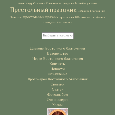
Александр Степовик
Крещальная литургия
Молебен у иконы
Престольный праздник
Собрание благочиния
престольный празник
Таинство
протоиереи. В.Пархоменко
собрание
троицкого благочиния
Архивы
Архивы
Рубрики
Диаконы Восточного благочиния
Духовенство
Иереи Восточного благочиния
Контакты
Новости
Объявление
Протоиереи Восточного благочиния
Святыни
Статьи
Фотоальбом
Фотогалерея
Храмы