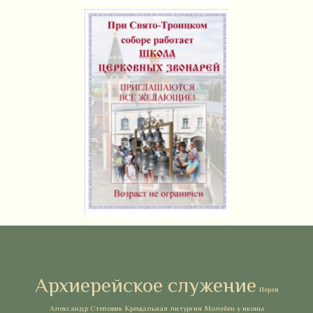
Метки
Архиерейское служение
Иерей
Александр Степовик
Крещальная литургия
Молебен у иконы