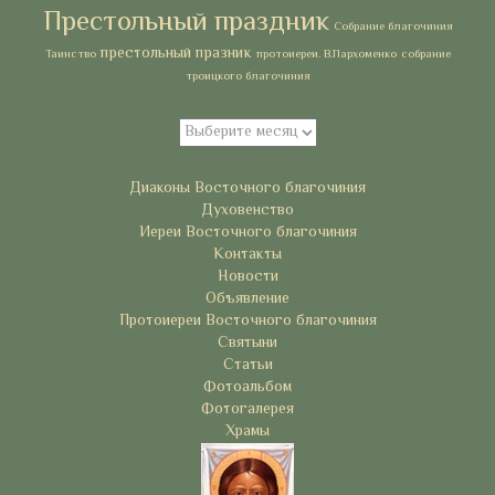
Престольный праздник
Собрание благочиния
престольный празник
Таинство
протоиереи. В.Пархоменко
собрание
троицкого благочиния
Архивы
Архивы
Рубрики
Диаконы Восточного благочиния
Духовенство
Иереи Восточного благочиния
Контакты
Новости
Объявление
Протоиереи Восточного благочиния
Святыни
Статьи
Фотоальбом
Фотогалерея
Храмы