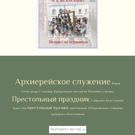
Метки
Архиерейское служение
Иерей
Александр Степовик
Крещальная литургия
Молебен у иконы
Престольный праздник
Собрание благочиния
престольный празник
Таинство
протоиереи. В.Пархоменко
собрание
троицкого благочиния
Архивы
Архивы