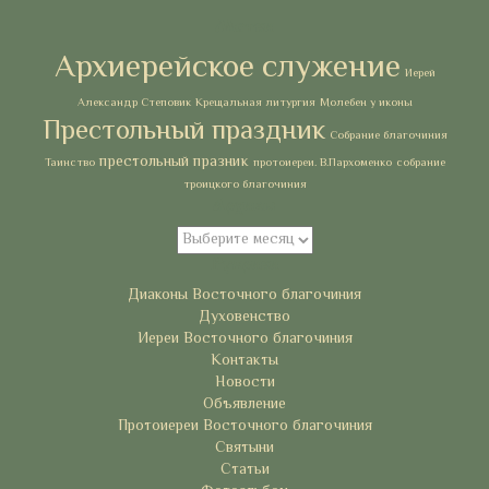
Метки
Архиерейское служение
Иерей
Александр Степовик
Крещальная литургия
Молебен у иконы
Престольный праздник
Собрание благочиния
престольный празник
Таинство
протоиереи. В.Пархоменко
собрание
троицкого благочиния
Архивы
Архивы
Рубрики
Диаконы Восточного благочиния
Духовенство
Иереи Восточного благочиния
Контакты
Новости
Объявление
Протоиереи Восточного благочиния
Святыни
Статьи