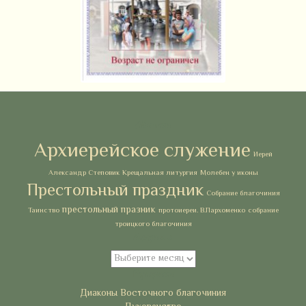
Метки
Архиерейское служение
Иерей
Александр Степовик
Крещальная литургия
Молебен у иконы
Престольный праздник
Собрание благочиния
престольный празник
Таинство
протоиереи. В.Пархоменко
собрание
троицкого благочиния
Архивы
Архивы
Рубрики
Диаконы Восточного благочиния