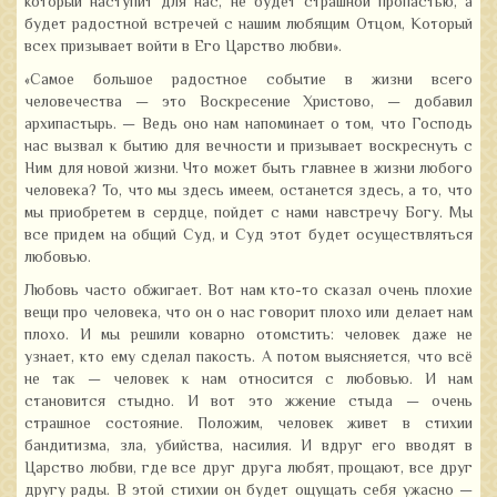
который наступит для нас, не будет страшной пропастью, а
будет радостной встречей с нашим любящим Отцом, Который
всех призывает войти в Его Царство любви».
«Самое большое радостное событие в жизни всего
человечества — это Воскресение Христово, — добавил
архипастырь. — Ведь оно нам напоминает о том, что Господь
нас вызвал к бытию для вечности и призывает воскреснуть с
Ним для новой жизни. Что может быть главнее в жизни любого
человека? То, что мы здесь имеем, останется здесь, а то, что
мы приобретем в сердце, пойдет с нами навстречу Богу. Мы
все придем на общий Суд, и Суд этот будет осуществляться
любовью.
Любовь часто обжигает. Вот нам кто-то сказал очень плохие
вещи про человека, что он о нас говорит плохо или делает нам
плохо. И мы решили коварно отомстить: человек даже не
узнает, кто ему сделал пакость. А потом выясняется, что всё
не так — человек к нам относится с любовью. И нам
становится стыдно. И вот это жжение стыда — очень
страшное состояние. Положим, человек живет в стихии
бандитизма, зла, убийства, насилия. И вдруг его вводят в
Царство любви, где все друг друга любят, прощают, все друг
другу рады. В этой стихии он будет ощущать себя ужасно —