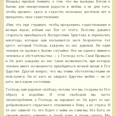
Владыка призвал помнить о том, что мы вызваны Богом к
бытию для неизреченной радости и любви, а не для того,
чтобы прожить здесь в страстях несколько десятков лет и
прекратить свое существование.
«Или, что еще страшнее, чтобы продолжить существование в
вечных муках, избави нас Бог от этого. Поэтому давайте
стараться приобщаться Воскресения Христова и переносить
невзгоды, которые нам посылаются, неся безропотно тот
крест, который Господь каждому из нас даровал. Ни один
человек не вызван к бытию случайно. Нет ни одного лишнего
человека и обстоятельства — у Господа есть Свой Промысл,
и Он дает каждому из нас такие возможности, при которых
человек имеет возможность приобщиться вечной жизни в Его
Царстве. Другой вопрос, что мы этими обстоятельствами не
пользуемся. Ни от кого не закрыто Царство любви — ни от
кого, ни в каком состоянии.
Господь нам даровал свободу, потому что мы созданы по Его
образу и подобию. И этой свободой мы часто
злоупотребляем, а Господь не нарушает ее. Он ждет от нас
добровольного сердечного отношения к Нему, а не страха. И
от нас зависит то, что будет с нами, но сами мы, без Бога, не
сможем ничего изменить в своей душе, в своем сердце. Мы