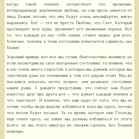
когда такой человек почувствует это прощение,
всепрощающую жертвенную любовь, он сам прочь кинется от
лица Божия, потому что ему будет очень некомфортно, мягко
выражаясь. Бог — это не просто Любовь, это Свет, Который
просвещает всю душу, проявляет все низменные пороки. Всё
то, что каждый из нас себе нажил, станет видно для всех.
Конечно, человек в этом состоянии попытается сдвинуть око
Божие.
Хороший пример: вот все мы стоим, благочестиво молимся, но
если посмотрим на свое внутреннее состояние, то поймем, что
в нас очень много гадостей, о которых мы думаем, которые мы
чувствуем даже по отношению к тем, кто рядом стоит. Мы же
пытаемся показать нечто лучшее, чем реальное состояние
нашей души. А давайте представим, что сейчас нам будет
известно друг про друга всё — что думает каждый человек и
что чувствует. И понятно, что нам надо от того, что мы не
хотим, чтобы люди видели, избавиться, пока мы здесь, потому
что потом будет поздно. За то время, которое нам Господь
еще отвел здесь, на земле, мы должны избавиться от этого
всего, но мы этого никогда не сможем сделать без Божией
помощи».