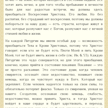
вечно — на земле, которая находится в состоянии падшем. Все
хотят жить вечно, и для того чтобы пребывание в вечности
было для нас радостью встречи, мы должны здесь
приобщиться Воскресения Христова, Его любви. Но без
распятия, без страданий нет воскресения, поэтому мы должны
побороться за нашу душу — есть страсти, которые живут в
нас, которые разлучают нас с Богом, разлучают нас с вечной
стихией любви и жизни.
На каждой Литургии мы имеем особый дар — возможность
приобщиться Тела и Крови Христовых, потому что Христос
говорит: если кто не будет есть Плоти Моей и пить Крови
Моей, тот не будет иметь жизни в себе (см.: Ин.
6
, 53). Каждую
Литургию это чудо совершается, но для этого приобщения,
конечно, нужно прийти в состояние покаяния. Покаяние — это
не просто раскаяние. Это состояние души, когда человек
смиряется, осознаёт свое недостоинство, понимает свою
немощь, когда он чувствует нужду в Боге, Который нас
укрепляет. Если человек надеется только на свои силы, то
обязательно потерпит фиаско. Только со смирением, уповая на
нашего Создателя, осознавая свою немощь, слабость,
недостоинство, можно принять Христа, и тогда Христос
войдет в наше сердце и будет царствовать, и переход,