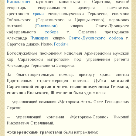
Никольского
мужского монастыря г. Саратова, личный
секретарь епархиального архиерея, настоятель
крестового
храма
священномученика Гермогена, епископа
Тобольского (Саратовского и Царицынского), иеромонах
Антоний (
Галеминов
);
клирик Свято-Троицкого
кафедрального
собора
г. Саратова протодиакон
Александр
Пушкарёв
; клирик
Свято-Духовского собора
г.
Саратова диакон Иоанн
Горбач
.
Богослужебные песнопения исполнил Архиерейский мужской
хор Саратовской митрополии под управлением регента
Александра Германовича Занорина.
За благотворительную помощь приходу храма святых
Царственных страстотерпцев поселка Дубки
медалей
Саратовской епархии в честь священномученика Германа,
епископа Вольского, III степени
были удостоены:
— управляющий компании «Моторком-Авто» Олег Геннадиевич
Сурков;
— управляющий компании «Моторком-Сервис» Николай
Николаевич Стрелянный.
Архиерейскими грамотами
были награждены: