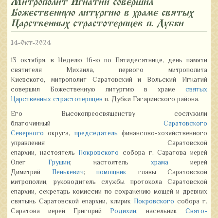
Митрополит Игнатий совершил
Божественную литургию в храме святых
Царственных страстотерпцев п. Дубки
14-Окт-2024
13 октября, в Неделю 16-ю по Пятидесятнице, день памяти
святителя Михаила, первого митрополита
Киевского, митрополит Саратовский и Вольский Игнатий
совершил Божественную литургию в х
раме
святых
Царственных страстотерпцев
п. Дубки
Гагаринского района.
Его Высокопреосвященству сослужили
благочинный
Саратовского
Северного
округа,
председатель
финансово-хозяйственного
управления Саратовской
епархии, настоятель
Покровского
собора г. Саратова иерей
Олег
Грушин
; настоятель
храма
иерей
Димитрий
Пенькевич
;
помощник
главы Саратовской
митрополии, руководитель службы протокола Саратовской
епархии, секретарь комиссии по сохранению мощей и древних
святынь Саратовской епархии, клирик
Покровского
собора г.
Саратова иерей Григорий
Родихин
; насельник
Свято-