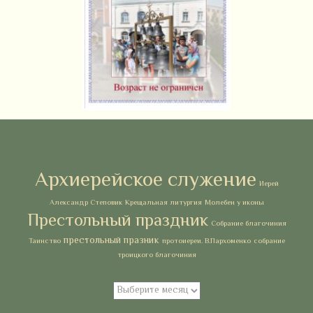
Метки
Архиерейское служение
Иерей
Александр Степовик
Крещальная литургия
Молебен у иконы
Престольный праздник
Собрание благочиния
престольный празник
Таинство
протоиереи. В.Пархоменко
собрание
троицкого благочиния
Архивы
Архивы
Рубрики