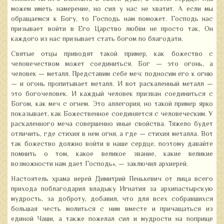
можем иметь намерение, но сил у нас не хватит. А если мы
обращаемся к Богу, то Господь нам поможет. Господь нас
призывает войти в Его Царство любви не просто так, Он
каждого из нас призывает стать богом по благодати.
Святые отцы приводят такой пример, как божество с
человечеством может соединиться. Бог — это огонь, а
человек — металл. Представим себе меч: подносим его к огню
— и огонь пропитывает металл. И вот раскаленный металл —
это богочеловек. И каждый человек призван соединиться с
Богом, как меч с огнем. Это аллегория, но такой пример ярко
показывает, как Божественное соединяется с человеческим. У
раскаленного меча совершенно иные свойства. Тяжело будет
отличить, где стихия в нем огня, а где — стихия металла. Вот
так божество должно войти в наше сердце, поэтому давайте
помнить о том, какое великое звание, какие великие
возможности нам дает Господь», — заключил архиерей.
Настоятель храма иерей Димитрий Пенькевич от лица всего
прихода поблагодарил владыку Игнатия за архипастырскую
мудрость, за доброту, добавил, что для всех собравшихся
большая честь молиться с ним вместе и причащаться из
единой Чаши, а также пожелал сил и мудрости на поприще