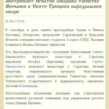
Митрополит Игнатий совершил таинство
Венчания в Свято-Троицком кафедральном
соборе
11-Сен-2024
9 сентября, в день памяти преподобных Кукши и Пимена
Постника, Печерских, митрополит Саратовский и Вольский
Игнатий совершил венчание студента 4 курса СПДС Василия
Кошмана и Жанны (Иоанны) Айрапетян.
Его Высокопреосвященству сослужили благочинный Свято-
Никольского мужского
монастыря
г. Саратова
иеромонах
Феофан
(Кричуняк); насельник
Свято-
Никольского
мужского монастыря г. Саратова, личный
секретарь епархиального архиерея, благочинный
крестового
храма
священномученика Гермогена, епископа
Тобольского (Саратовского и Царицынского), иеромонах
Антоний (
Галеминов
).
Богослужебные песнопения исполнил хор Саратовской
православной духовной семинарии под управлением регента
чтеца Данилы Пронина.