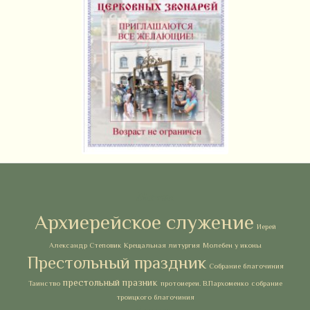
Метки
Архиерейское служение
Иерей
Александр Степовик
Крещальная литургия
Молебен у иконы
Престольный праздник
Собрание благочиния
престольный празник
Таинство
протоиереи. В.Пархоменко
собрание
троицкого благочиния