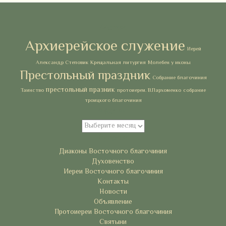
Метки
Архиерейское служение
Иерей
Александр Степовик
Крещальная литургия
Молебен у иконы
Престольный праздник
Собрание благочиния
престольный празник
Таинство
протоиереи. В.Пархоменко
собрание
троицкого благочиния
Архивы
Архивы
Рубрики
Диаконы Восточного благочиния
Духовенство
Иереи Восточного благочиния
Контакты
Новости
Объявление
Протоиереи Восточного благочиния
Святыни