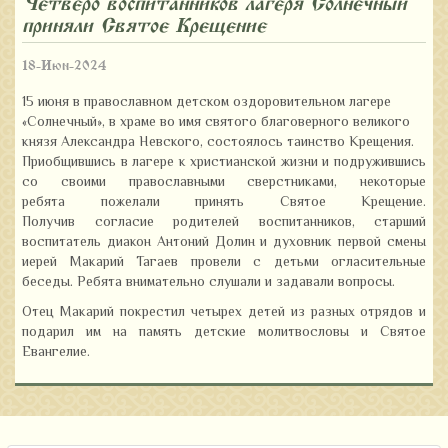
Четверо воспитанников лагеря «Солнечный»
приняли Святое Крещение
18-Июн-2024
15 июня в
православном детском оздоровительном
лагер
е
«Солнечный», в
храме во имя святого благоверного великого
князя Александра Невского, состоялось таинство Крещения.
Приобщившись в
лагере
к христианской жизни и подружившись
со своими православными сверстниками
,
некоторые
ребята
пожелали принять Святое Крещение.
По
лучив
согласи
е
родителей
воспитанников,
старший
воспитатель диакон Антоний Долин и духовник
первой
смены
иерей Макарий Тагаев провели
с детьми
огласительные
беседы. Ребята
внимательно слушали
и
задавали вопросы.
Отец Макарий покрестил четырех детей из разных отрядов
и
подарил им
на память детские молитвословы и Святое
Евангелие.