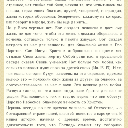
страшнее, нет глубже той боли, нежели та, что испытываем мы
с вами, теряя своих близких, друзей, товарищей, сограждан,
жизни которых оборвались безвременно, каждому из которых,
как говорят в народе, жить бы еще да жить….
Но у Бога мертвых нет. Бог создает человека и дает ему
жизнь не для того, чтобы эта жизнь однажды оборвалась и
исчезла, оставшись только в памяти живущих. Бог создал
каждого из нас для вечности, для блаженной жизни в Его
Царстве. Сам Иисус Христос добровольно, во цвете лет
отдавая Свою жизнь, жертву Собой ради нас, в прощальной
беседе сказал Своим ученикам: Нет больше той любви, как
если кто положит душу свою за друзей своих (Ин. 15, 13). И те,
чьи имена сегодня будут занесены на эти скрижали, сделали
именно это — положили свои жизни за друзей, за ближних, за
соотечественников, за нас с вами. Это великое дело любви.
Разлука тяжела, но эти наши люди, наши братья для нас не
умерли. Мы молимся о них и твердо верим, что они обретут
Царство Небесное, блаженную вечность со Христом.
Церковь всегда, во все времена молилась об Отечестве, » о
богохранимей стране нашей, властей, воинстве и народе ея». В
нашей истории, начиная с древних времен, достаточно
доказательств того, что Господь слышит эту соборную