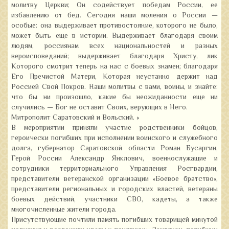
молитву Церкви; Он содействует победам России, ее
избавлению от бед. Сегодня наши моления о России —
особые: она выдерживает противостояние, которого не было,
может быть еще в истории. Выдерживает благодаря своим
людям, россиянам всех национальностей и разных
вероисповеданий; выдерживает благодаря Христу, лик
Которого смотрит теперь на нас с боевых знамен; благодаря
Его Пречистой Матери, Которая неустанно держит над
Россией Свой Покров. Наши молитвы с вами, воины, и знайте:
что бы ни произошло, какие бы неожиданности еще ни
случились — Бог не оставит Своих, верующих в Него.
Митрополит Саратовский и Вольский. »
В мероприятии приняли участие родственники бойцов,
героически погибших при исполнении воинского и служебного
долга, губернатор Саратовской области Роман Бусаргин,
Герой России Александр Янклович, военнослужащие и
сотрудники территориального Управления Росгвардии,
представители ветеранской организации «Боевое братство»,
представители региональных и городских властей, ветераны
боевых действий, участники СВО, кадеты, а также
многочисленные жители города.
Присутствующие почтили память погибших товарищей минутой