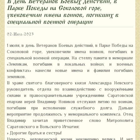
В день Ветеранов Боевых действий, в
Парке Победы на Соколовой горе,
увековечили имена воинов, погибших в
специальной военной операции
02-Июл-2023
1 июля, в день Ветеранов Боевых действий, в Парке Победы на
Соколовой горе, увековечили имена воинов, погибших в
специальной военной операции. На стеллу памяти в мемориале
«Землякам, погибшим в локальных войнах и военных
конфликтах» нанесли новые имена и фамилия погибших
земляков.
В храме святого благоверного князя Александра Невского
руководитель отдела по взаимодействию с вооружёнными
силами и правоохранительными учреждениями Саратовской
епархии иерей Владимир Новиков отслужил литию по воинам,
погибшим при исполнении служебного долга. Дальше
мероприятие продолжилось у мемориального комплекса. Отец
Владимир зачитал приветсвенное слово Митрополита
Саратовского и Вольского Игнатия:
» Дорогие братья и сестры!
Ценность человеческой жизни неизмеримо велика. И нет