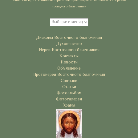
престольный празник
Таинство
протоиереи. В.Пархоменко
собрание
троицкого благочиния
Архивы
Архивы
Рубрики
Диаконы Восточного благочиния
Духовенство
Иереи Восточного благочиния
Контакты
Новости
Объявление
Протоиереи Восточного благочиния
Святыни
Статьи
Фотоальбом
Фотогалерея
Храмы