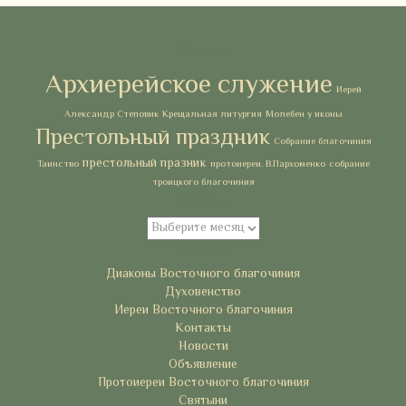
Метки
Архиерейское служение
Иерей
Александр Степовик
Крещальная литургия
Молебен у иконы
Престольный праздник
Собрание благочиния
престольный празник
Таинство
протоиереи. В.Пархоменко
собрание
троицкого благочиния
Архивы
Архивы
Рубрики
Диаконы Восточного благочиния
Духовенство
Иереи Восточного благочиния
Контакты
Новости
Объявление
Протоиереи Восточного благочиния
Святыни