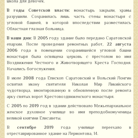
школа для девочек.
В годы Советской власти:
монастырь закрыли, храмы
разрушили. Сохранилась лишь часть стены монастыря с
угловой башней, в которой впоследствии разместилась
Областная глазная больница.
В наши дни:
В
2005
году здание было передано Саратовской
епархии. После проведения ремонтных работ,
22 августа
2006
года в помещении сохранившейся угловой башни
монастыря была освящена церковь с престолом во имя
Воздвижения Честного и Животворящего Креста Господня.
Начались богослужения.
В июле
2008
года Епископ Саратовский и Вольский Лонгин
освятил икону святителя Николая Мир Ликийского
чудотворца, вмонтированную в обновленную после ремонта
арку святых ворот Крестовоздвиженского монастыря.
С
2005
по
2019
год в здании действовало Межьепархиальное
женское духовное училище во имя преподобномученицы
великой княгини Елисаветы.
В
сентябре
2019
года училище переехало в
отреставрированное здание на Лермонтова, 14.