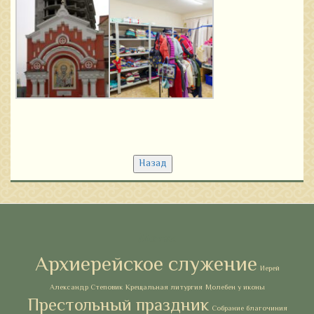
Назад
Метки
Архиерейское служение
Иерей
Александр Степовик
Крещальная литургия
Молебен у иконы
Престольный праздник
Собрание благочиния