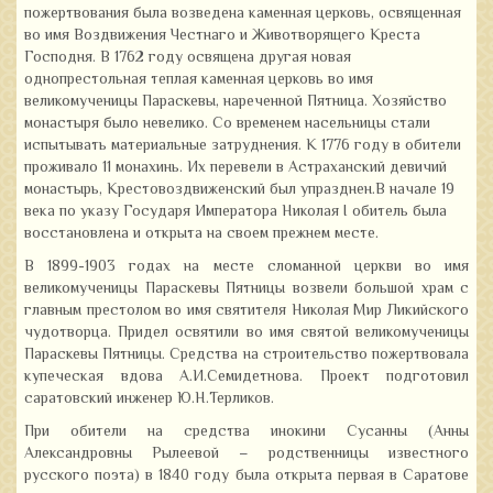
пожертвования была возведена каменная церковь, освященная
во имя Воздвижения Честнаго и Животворящего Креста
Господня. В 1762 году освящена другая новая
однопрестольная теплая каменная церковь во имя
великомученицы Параскевы, нареченной Пятница. Хозяйство
монастыря было невелико. Со временем насельницы стали
испытывать материальные затруднения. К 1776 году в обители
проживало 11 монахинь. Их перевели в Астраханский девичий
монастырь, Крестовоздвиженский был упразднен.В начале 19
века по указу Государя Императора Николая I обитель была
восстановлена и открыта на своем прежнем месте.
В 1899-1903 годах на месте сломанной церкви во имя
великомученицы Параскевы Пятницы возвели большой храм с
главным престолом во имя святителя Николая Мир Ликийского
чудотворца. Придел освятили во имя святой великомученицы
Параскевы Пятницы. Средства на строительство пожертвовала
купеческая вдова А.И.Семидетнова. Проект подготовил
саратовский инженер Ю.Н.Терликов.
При обители на средства инокини Сусанны (Анны
Александровны Рылеевой – родственницы известного
русского поэта) в 1840 году была открыта первая в Саратове