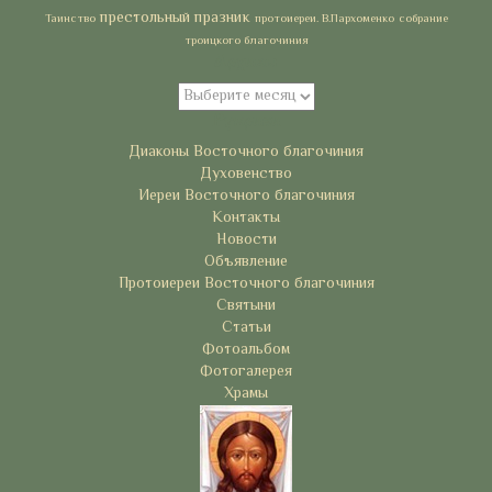
престольный празник
Таинство
протоиереи. В.Пархоменко
собрание
троицкого благочиния
Архивы
Архивы
Рубрики
Диаконы Восточного благочиния
Духовенство
Иереи Восточного благочиния
Контакты
Новости
Объявление
Протоиереи Восточного благочиния
Святыни
Статьи
Фотоальбом
Фотогалерея
Храмы