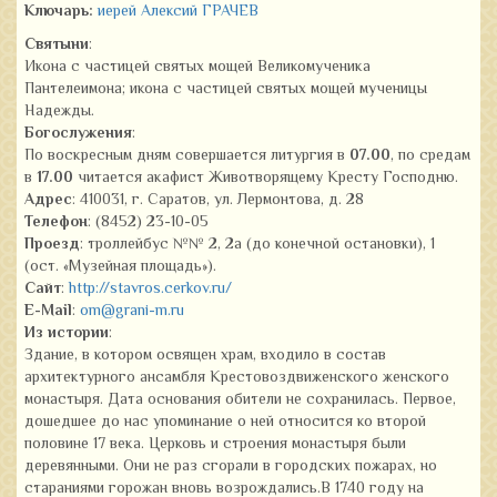
Ключарь:
иерей Алексий ГРАЧЕВ
Святыни
:
Икона с частицей святых мощей Великомученика
Пантелеимона; икона с частицей святых мощей мученицы
Надежды.
Богослужения
:
По воскресным дням совершается литургия в
07.00
, по средам
в
17.00
читается акафист Животворящему Кресту Господню.
Адрес
: 410031, г. Саратов, ул. Лермонтова, д. 28
Телефон
: (8452) 23-10-05
Проезд
: троллейбус №№ 2, 2а (до конечной остановки), 1
(ост. «Музейная площадь»).
Сайт
:
http://stavros.cerkov.ru/
E-Mail
:
om@grani-m.ru
Из истории
:
Здание, в котором освящен храм, входило в состав
архитектурного ансамбля Крестовоздвиженского женского
монастыря. Дата основания обители не сохранилась. Первое,
дошедшее до нас упоминание о ней относится ко второй
половине 17 века. Церковь и строения монастыря были
деревянными. Они не раз сгорали в городских пожарах, но
стараниями горожан вновь возрождались.В 1740 году на